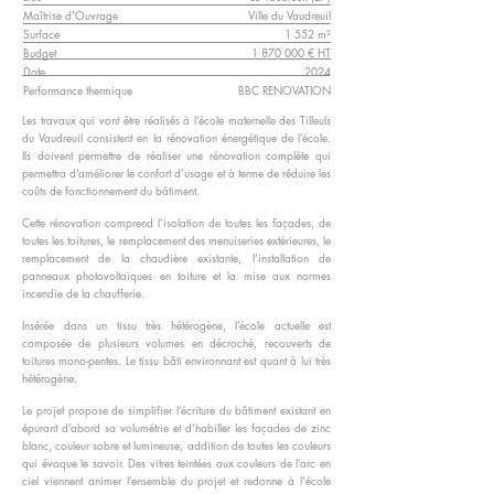
Maîtrise d'Ouvrage
Ville du Vaudreuil
Surface
1 552 m²
Budget
1 870 000
€ HT
Date
2024
Performance thermique
BBC RENOVATION
Les travaux qui vont être réalisés à l’école maternelle des Tilleuls
du Vaudreuil consistent en la rénovation énergétique de l’école.
Ils doivent permettre de réaliser une rénovation complète qui
permettra d’améliorer le confort d’usage et à terme de réduire les
coûts de fonctionnement du bâtiment.
Cette rénovation comprend l’isolation de toutes les façades, de
toutes les toitures, le remplacement des menuiseries extérieures, le
remplacement de la chaudière existante, l’installation de
panneaux photovoltaïques en toiture et la mise aux normes
incendie de la chaufferie.
Insérée dans un tissu très hétérogène, l’école actuelle est
composée de plusieurs volumes en décroché, recouverts de
toitures mono-pentes. Le tissu bâti environnant est quant à lui très
hétérogène.
Le projet propose de simplifier l’écriture du bâtiment existant en
épurant d’abord sa volumétrie et d’habiller les façades de zinc
blanc, couleur sobre et lumineuse, addition de toutes les couleurs
qui évoque le savoir. Des vitres teintées aux couleurs de l’arc en
ciel viennent animer l’ensemble du projet et redonne à l'école