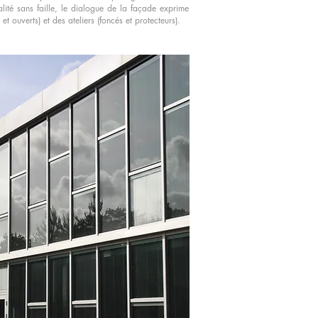
alité sans faille, le dialogue de la façade exprime
et ouverts) et des ateliers (foncés et protecteurs).