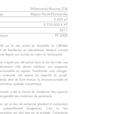
St-Etienne-du-Rouvray (76)
age
Région Haute-Normandie
4 620 m²
9 750 000 € HT
2011
rmique
RT 2005
998 sur le site actuel du Madrillet, le CERTAM
et de Recherche en Aérothermie Moteur) connaît
ante depuis son arrivée au cœur du Technopôle.
ine n'ayant pas été pensé dans le but de créer une
ndissement créé devait satisfaire aux exigences
onctionnelles en vigueur. Transformer sans changer,
 continuité, tels étaient les objectifs du projet.
ttendu était de faire évoluer la structure actuelle en
anisation spatiale concentrique.
cturale a été le travail du mimétisme des espaces
’homogénéité des matériaux de parements.
me, est un lieu de recherche (étudiant et manipulant
 potentiellement dangereux).
C’est un lieu
versitaire qui doit être sûr et protégé. Caractérisé