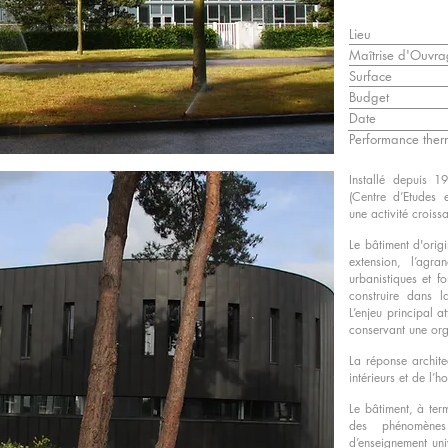
Lieu
Maîtrise d'Ouvr
Surface
Budget
Date
Performance the
Installé depuis 1
(Centre d’Etudes 
une
activité croiss
Le bâtiment d'orig
extension, l’agra
urbanistiques et f
construire dans la
L’enjeu principal a
conservant une org
La réponse archite
intérieurs et de l
Le bâtiment, à ter
des phénomènes
d’enseignement uni